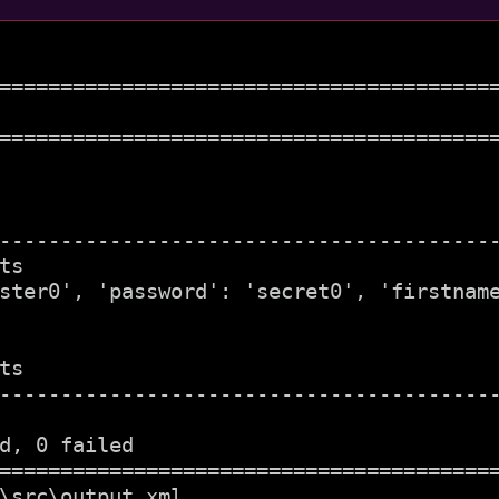
=========================================
                                         
=========================================
                                         
                                        
-----------------------------------------
ts                                       
ster0', 'password': 'secret0', 'firstname
ts                                      
-----------------------------------------
                                        
d, 0 failed

=========================================
\src\output.xml
