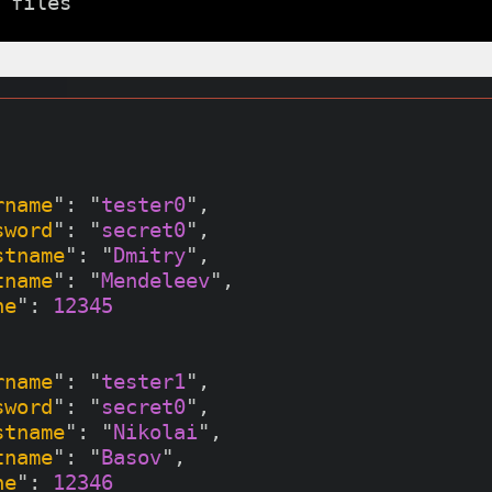
rname
": "
tester0
",

sword
": "
secret0
",

stname
": "
Dmitry
",

tname
": "
Mendeleev
",

ne
": 
12345
rname
": "
tester1
",

sword
": "
secret0
",

stname
": "
Nikolai
",

tname
": "
Basov
",

ne
": 
12346