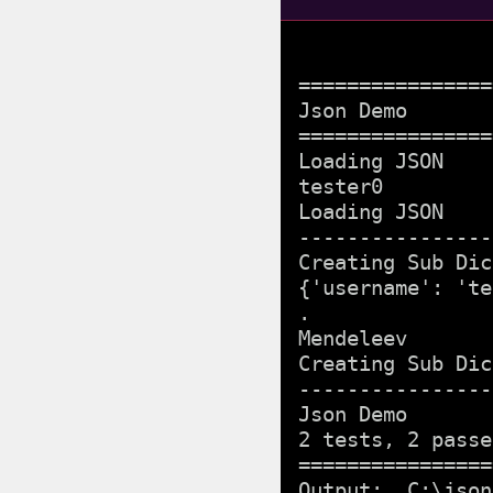
================
Json Demo       
================
Loading JSON    
tester0

Loading JSON    
----------------
Creating Sub Dic
{'username': 'te
.

Mendeleev

Creating Sub Dic
----------------
Json Demo       
2 tests, 2 passe
================
Output:  C:\json