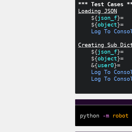
*** Test Cases *
Loading JSON
    ${
json_f
}=  
    ${
object
}=  
Log To Conso
Creating Sub Dic
    ${
json_f
}=  
    ${
object
}=  
    &{
user0
}=   
Log To Conso
Log To Conso
python
-m
robot