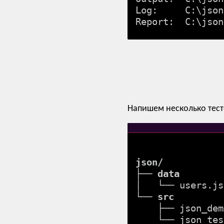
Log:     C:\json
Напишем несколько тест
json/
├── 
data
│   └── users.js
└── 
src
    ├── json_demo.robot

    └── json_test.robot
