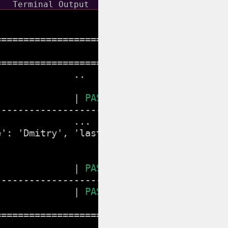
=====================

                     

=====================

             ..

              | 
PASS
 |

---------------------

             ...

': 'Dmitry', 'lastname': 'Mendeleev', 'ph
              | 
PASS
 |

---------------------

              | 
PASS
 |

=====================
