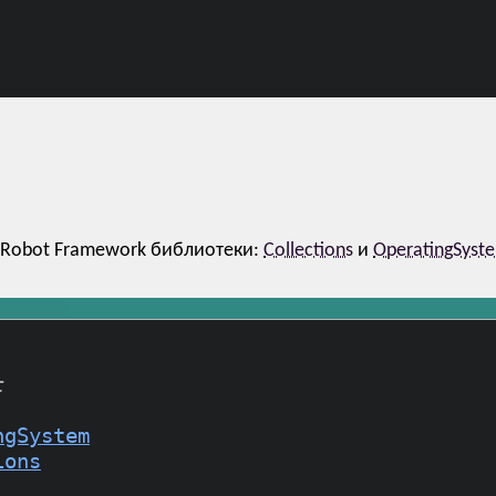
 Robot Framework библиотеки:
Collections
и
OperatingSyst
t
ngSystem
ions