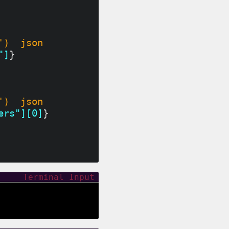
')
json
"]
}
')
json
ers"][0]
}