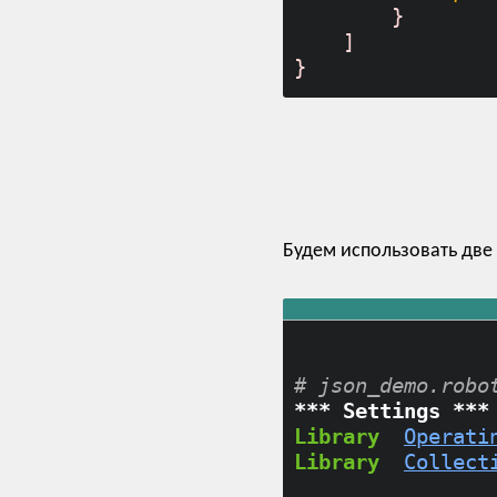
}
]
}
Будем использовать две
# json_demo.robo
*** Settings ***
Library
Operati
Library
Collect