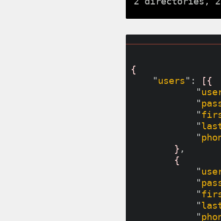
{
    "
users
": 
[{
            "
use
            "
pas
            "
fir
            "
las
            "
pho
}
,

{
            "
use
            "
pas
            "
fir
            "
las
            "
pho