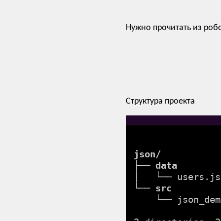
Нужно прочитать из роб
Структура проекта
json/
├── 
data
│   └── users.js
└── 
src
    └── json_demo.robot
