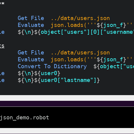
**
      
Get File
../data/users.json
      
Evaluate
json.loads('''
${
json_f
}
''
le
    ${
\n
}${
object["users"][0]["username
ts
      
Get File
../data/users.json
      
Evaluate
json.loads('''
${
json_f
}
''
      
Convert To Dictionary
  ${
object["us
le
    ${
\n
}${
user0
}
le
    ${
\n
}${
user0["lastname"]
}
json_demo.robot