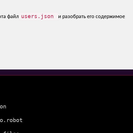
users.json
ота файл
и разобрать его содержимое
on
