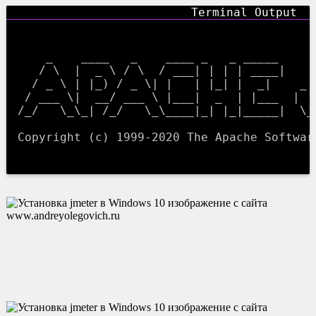
    _    ____   _    ____ _   _ _____     
   / \  |  _ \ / \  / ___| | | | ____|    
  / _ \ | |_) / _ \| |   | |_| |  _|    _ 
 / ___ \|  __/ ___ \ |___|  _  | |___  | |
/_/   \_\_| /_/   \_\____|_| |_|_____|  \_
Copyright (c) 1999-2020 The Apache Software