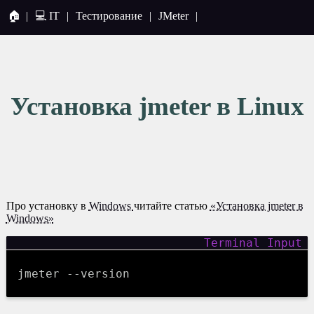
🏠
|
💻 IT
|
Тестирование
|
JMeter
|
Установка jmeter в Linux
Про установку в
Windows
читайте статью
«Установка jmeter в
Windows»
jmeter --version