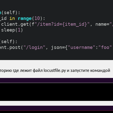
m
(self):

_id 
in
range
(
10
):

.client.get(f
"/item?id={item_id}"
, name=
"
.sleep(
1
)

(self):

ent.post(
"/login"
, json={
"username"
:
"foo"
торию где лежит файл locustfile.py и запустите командой