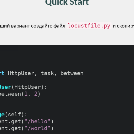
Quick Start
locustfile.py
йший вариант создайте файл
и скопир
rt
 HttpUser, task, between

User
(HttpUser):

between(
1
, 
2
)

ge
(self):

ent.get(
"/hello"
)

ent.get(
"/world"
)
