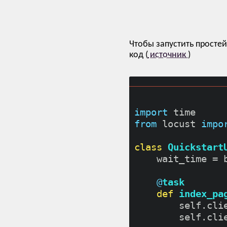
Чтобы запустить просте
код (
источник
)
import
from
 locust 
impo
class
Quickstart
    wait_time = 
@
task
def
index_pa
        self.cli
        self.cli