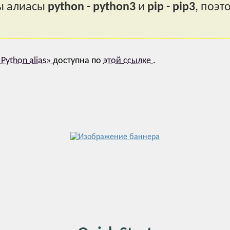
ы алиасы
python - python3
и
pip - pip3
, поэт
 Python alias»
доступна по
этой ссылке
.