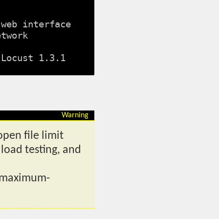
web interface 
twork 
en file limit
 load testing, and
ng-maximum-