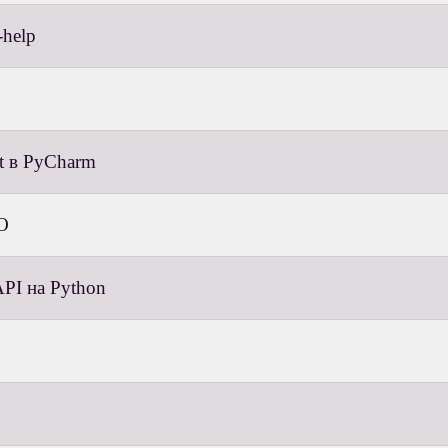
-help
t в PyCharm
О
PI на Python