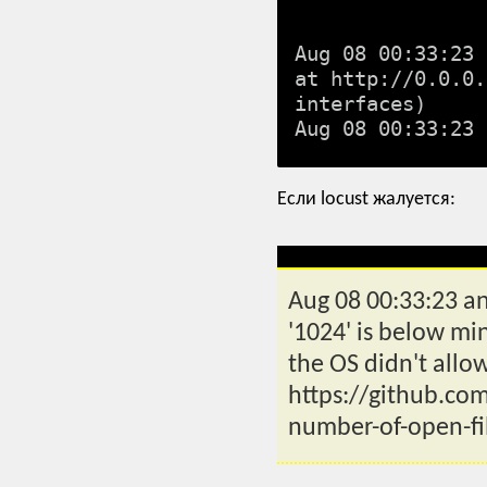
Aug 08 00:33:23 
at http://0.0.0.
interfaces)

Если locust жалуется:
Aug 08 00:33:23 a
'1024' is below min
the OS didn't allow 
https://github.co
number-of-open-fil