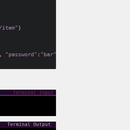
/item"
)

, 
"password"
:
"bar"
})
