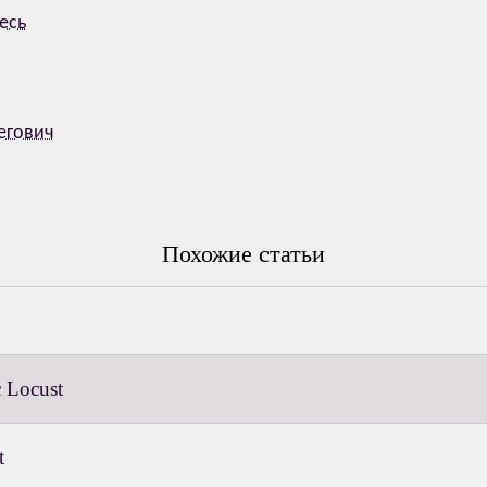
есь
егович
Похожие статьи
 Locust
t