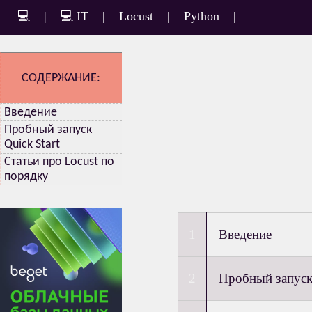
💻
|
💻 IT
|
Locust
|
Python
|
СОДЕРЖАНИЕ:
Введение
Пробный запуск
Quick Start
Статьи про Locust по
порядку
Введение
Пробный запуск 