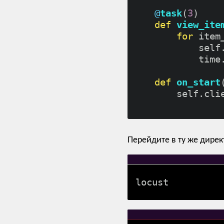
@
task
(
3
)

def
view_ite
for
 item
            self
            time
def
on_start
        self.cli
Перейдите в ту же дирек
locust