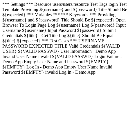
*** Settings ***
Resource
users/users.resource
Test Tags
login
Test
Template
Providing
${
username
}
and
${
password
}
Title Should Be
${
expected
}
*** Variables ***
*** Keywords ***
Providing
${
username
}
and
${
password
}
Title Should Be
${
expected
}
Open
Browser To Login Page
Log
${
username
}
Log
${
password
}
Input
Username
${
username
}
Input Password
${
password
}
Submit
Credentials
${
title
}=
Get Title
Log
${
title
}
Should Be Equal
${
title
} ${
expected
}
*** Test Cases ***
USERNAME
PASSWORD
EXPECTED TITLE
Valid Credentials
${
VALID
USER
} ${
VALID PASSWD
}
User Information - Demo App
Invalid User Name
invalid
${
VALID PASSWD
}
Login Failure -
Demo App
Empty User Name and Password
${
EMPTY
}
${
EMPTY
}
Log In - Demo App
Empty User Name Invalid
Password
${
EMPTY
}
invalid
Log In - Demo App