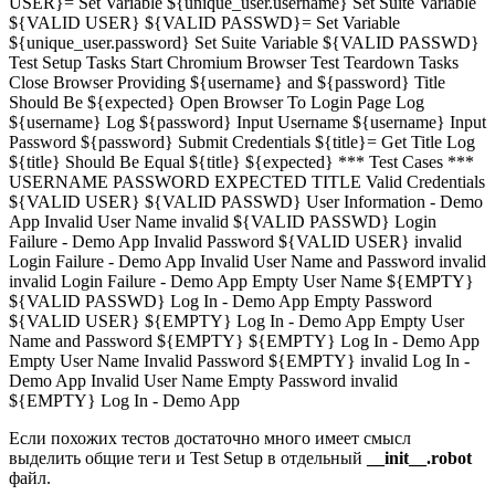
USER
}=
Set Variable
${
unique_user.username
}
Set Suite Variable
${
VALID USER
}
${
VALID PASSWD
}=
Set Variable
${
unique_user.password
}
Set Suite Variable
${
VALID PASSWD
}
Test Setup Tasks
Start Chromium Browser
Test Teardown Tasks
Close Browser
Providing
${
username
}
and
${
password
}
Title
Should Be
${
expected
}
Open Browser To Login Page
Log
${
username
}
Log
${
password
}
Input Username
${
username
}
Input
Password
${
password
}
Submit Credentials
${
title
}=
Get Title
Log
${
title
}
Should Be Equal
${
title
} ${
expected
}
*** Test Cases ***
USERNAME
PASSWORD
EXPECTED TITLE
Valid Credentials
${
VALID USER
} ${
VALID PASSWD
}
User Information - Demo
App
Invalid User Name
invalid
${
VALID PASSWD
}
Login
Failure - Demo App
Invalid Password
${
VALID USER
}
invalid
Login Failure - Demo App
Invalid User Name and Password
invalid
invalid
Login Failure - Demo App
Empty User Name
${
EMPTY
}
${
VALID PASSWD
}
Log In - Demo App
Empty Password
${
VALID USER
} ${
EMPTY
}
Log In - Demo App
Empty User
Name and Password
${
EMPTY
} ${
EMPTY
}
Log In - Demo App
Empty User Name Invalid Password
${
EMPTY
}
invalid
Log In -
Demo App
Invalid User Name Empty Password
invalid
${
EMPTY
}
Log In - Demo App
Если похожих тестов достаточно много имеет смысл
выделить общие теги и Test Setup в отдельный
__init__.robot
файл.