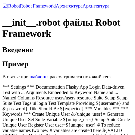
💻
|
Robot
Robot Framework
|
Архитектура
Архитектура
|
__init__.robot файлы Robot
Framework
Введение
Пример
В статье про
шаблоны
рассматривался похожий тест
*** Settings ***
Documentation
Flasky App Login Data-driven
Test with
...
Arguments Embedded to Keyword Name and
...
Named Columns
Resource
users/users.resource
Suite Setup
Setup
Suite
Test Tags
ui
login
Test Template
Providing
${
username
}
and
${
password
}
Title Should Be
${
expected
}
*** Variables ***
***
Keywords ***
Create Unique User
&{unique_user}=
Generate
Unique User
Set Suite Variable
${
unique_user
}
Setup Suite
Create
Unique User
Register User
user=
${
unique_user
}
# To reduce
variable names two new
# variables are created here
${
VALID