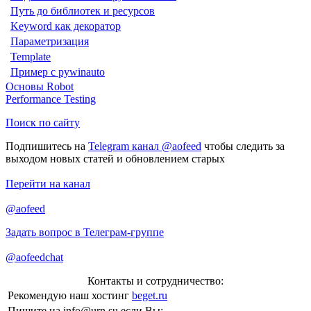
Путь до библиотек и ресурсов
Keyword как декоратор
Параметризация
Template
Пример с pywinauto
Основы Robot
Performance Testing
Поиск по сайту
Подпишитесь на
Telegram канал @aofeed
чтобы следить за
выходом новых статей и обновлением старых
Перейти на канал
@aofeed
Задать вопрос в Телеграм-группе
@aofeedchat
Контакты и сотрудничество:
Рекомендую наш хостинг
beget.ru
Пишите на
info@urn.su
если Вы: