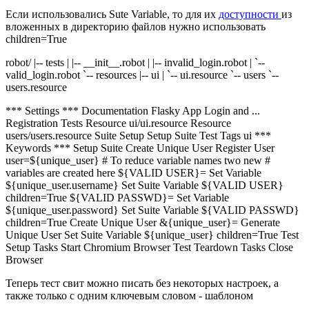
Если использовались Sute Variable, то для их
доступности
из
вложенных в директорию файлов нужно использовать
children=True
robot/ |-- tests | |-- __init__.robot | |-- invalid_login.robot | `--
valid_login.robot `-- resources |-- ui | `-- ui.resource `-- users `--
users.resource
*** Settings ***
Documentation
Flasky App Login and
...
Registration Tests
Resource
ui/ui.resource
Resource
users/users.resource
Suite Setup
Setup Suite
Test Tags
ui
***
Keywords ***
Setup Suite
Create Unique User
Register User
user=
${
unique_user
}
# To reduce variable names two new
#
variables are created here
${
VALID USER
}=
Set Variable
${
unique_user.username
}
Set Suite Variable
${
VALID USER
}
children=True
${
VALID PASSWD
}=
Set Variable
${
unique_user.password
}
Set Suite Variable
${
VALID PASSWD
}
children=True
Create Unique User
&{unique_user}=
Generate
Unique User
Set Suite Variable
${
unique_user
}
children=True
Test
Setup Tasks
Start Chromium Browser
Test Teardown Tasks
Close
Browser
Теперь тест свит можно писать без некоторых настроек, а
также только с одним ключевым словом - шаблоном