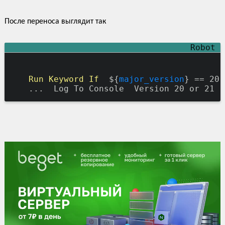
После переноса выглядит так
Run Keyword If
  ${
major_version
} == 20 